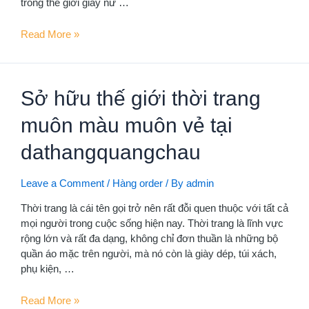
trong thế giới giày nữ …
Nhận
Read More »
đặt
mua
order
Sở hữu thế giới thời trang
giày
Casual
muôn màu muôn vẻ tại
nữ
Quảng
dathangquangchau
Châu
Leave a Comment
/
Hàng order
/ By
admin
Thời trang là cái tên gọi trở nên rất đỗi quen thuộc với tất cả
mọi người trong cuộc sống hiện nay. Thời trang là lĩnh vực
rộng lớn và rất đa dạng, không chỉ đơn thuần là những bộ
quần áo mặc trên người, mà nó còn là giày dép, túi xách,
phụ kiện, …
Sở
Read More »