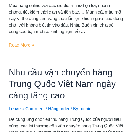
Cốc-
Mua hàng online với các ưu điểm như tiện lợi, nhanh
cốc
chóng, tiết kiệm thời gian và tiền bạc,… Mảnh đất màu mỡ
này vì thế cũng lắm vàng thau lẫn lộn khiến người tiêu dùng
chới với không biết tin vào đâu. Nhập Buôn xin chia sẻ
cùng các bạn một số kinh nghiệm về …
Order
Read More »
là
gì?
Đừng
Nhu cầu vận chuyển hàng
vội
order
Trung Quốc Việt Nam ngày
hàng
nếu
càng tăng cao
bạn
chưa
Leave a Comment
/
Hàng order
/ By
admin
đọc
bài
Để cung ứng cho tiêu thu hàng Trung Quốc của người tiêu
viết
dùng, các lái thương cần vận chuyển hàng Trung Quốc Việt
này