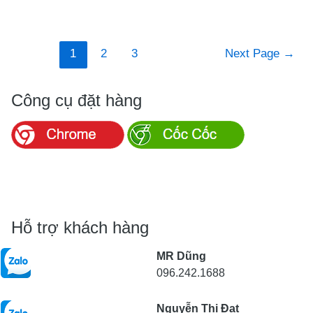
hữu
thế
giới
Điều
thời
1
2
3
Next Page
→
hướng
trang
bài
muôn
viết
Công cụ đặt hàng
màu
muôn
vẻ
tại
dathangquangchau
Hỗ trợ khách hàng
MR Dũng
096.242.1688
Nguyễn Thị Đạt