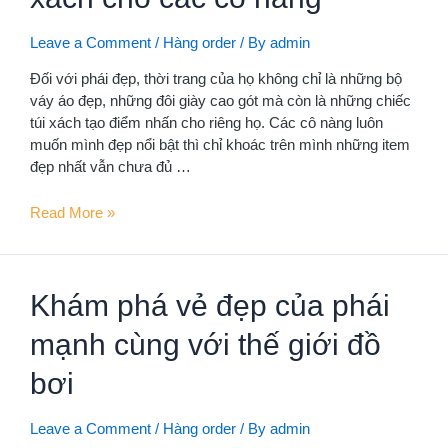
thanh
lịch
Leave a Comment
/
Hàng order
/ By
admin
cho
Đối với phái đẹp, thời trang của họ không chỉ là những bộ
2023
váy áo đẹp, những đôi giày cao gót mà còn là những chiếc
túi xách tạo điểm nhấn cho riêng họ. Các cô nàng luôn
muốn mình đẹp nổi bật thì chỉ khoác trên mình những item
đẹp nhất vẫn chưa đủ …
2
Read More »
Kinh
nghiệm
lựa
Khám phá vẻ đẹp của phái
chọn
túi
mạnh cùng với thế giới đồ
xách
cho
bơi
các
cô
Leave a Comment
/
Hàng order
/ By
admin
nàng