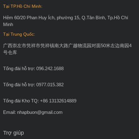
Tại TP.Hồ Chí Minh:
Hẻm 60/20 Phan Huy Ích, phường 15, Q.Tân Bình, Tp.Hồ Chí
Minh
Tại Trung Quốc:
广西崇左市凭祥市凭祥镇南大路广越物流园对面50米左边南园4
号仓库
Tổng đài hỗ trợ: 096.242.1688
Tổng đài hỗ trợ: 0977.015.382
Tổng đài Kho TQ: +86 13132614889
Email:
nhapbuon@gmail.com
Trợ giúp