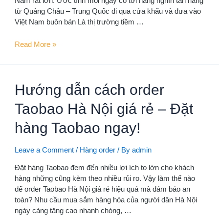
Nam rất lớn. Ước tính mỗi ngày có tới hàng nghìn tấn hàng
từ Quảng Châu – Trung Quốc đi qua cửa khẩu và đưa vào
Việt Nam buôn bán Là thị trường tiềm …
Nhu
Read More »
cầu
vận
chuyển
Hướng dẫn cách order
hàng
Trung
Taobao Hà Nội giá rẻ – Đặt
Quốc
Việt
hàng Taobao ngay!
Nam
ngày
Leave a Comment
/
Hàng order
/ By
admin
càng
tăng
Đặt hàng Taobao đem đến nhiều lợi ích to lớn cho khách
cao
hàng những cũng kèm theo nhiều rủi ro. Vậy làm thế nào
để order Taobao Hà Nội giá rẻ hiệu quả mà đảm bảo an
toàn? Nhu cầu mua sắm hàng hóa của người dân Hà Nội
ngày càng tăng cao nhanh chóng, …