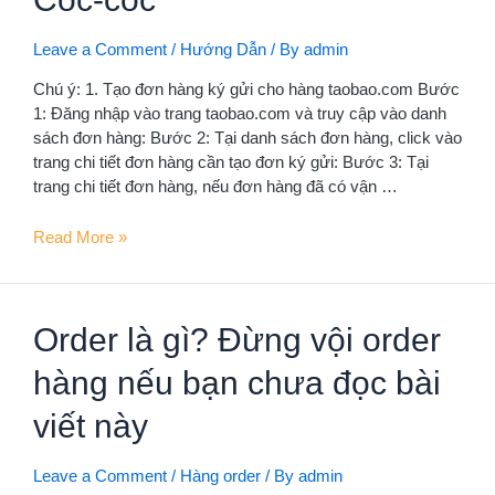
Leave a Comment
/
Hướng Dẫn
/ By
admin
Chú ý: 1. Tạo đơn hàng ký gửi cho hàng taobao.com Bước
1: Đăng nhập vào trang taobao.com và truy cập vào danh
sách đơn hàng: Bước 2: Tại danh sách đơn hàng, click vào
trang chi tiết đơn hàng cần tạo đơn ký gửi: Bước 3: Tại
trang chi tiết đơn hàng, nếu đơn hàng đã có vận …
Hướng
Read More »
dẫn
tạo
đơn
Order là gì? Đừng vội order
ký
gửi
hàng nếu bạn chưa đọc bài
bằng
công
viết này
cụ
Chrome
Leave a Comment
/
Hàng order
/ By
admin
hoặc