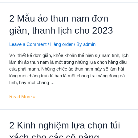
5
mẫu
2 Mẫu áo thun nam đơn
váy
cơ
giản, thanh lịch cho 2023
bản
cho
phái
Leave a Comment
/
Hàng order
/ By
admin
nữ
Với thiết kế đơn giản, khỏe khoắn thể hiện sự nam tính, lịch
diện
lãm thì áo thun nam là một trong những lựa chọn hàng đầu
bất
của phái mạnh. Những chiếc áo thun nam này sẽ làm hài
kỳ
lòng mọi chàng trai dù bạn là một chàng trai năng động cá
lúc
tính, hay một chàng …
nào
2
Read More »
Mẫu
áo
thun
2 Kinh nghiệm lựa chọn túi
nam
đơn
xách cho các cô nàng
giản,