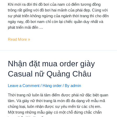
Khi mới ra đời thì đồ bơi của nam có điểm tương đồng
trông rất giống với đồ bơi hai mảnh của phái đẹp. Cùng với
sự phát triển không ngừng của ngành thời trang thì cho đến
ngày nay, đồ bơi nam chỉ còn lại chiếc quần duy nhất và
phát triển mãi đến …
Khám
Read More »
phá
vẻ
đẹp
Nhận đặt mua order giày
của
phái
Casual nữ Quảng Châu
mạnh
cùng
với
Leave a Comment
/
Hàng order
/ By
admin
thế
Thời trang nữ luôn là tâm điểm được phái nữ đặc biệt quan
giới
tâm. Và giày nữ thời trang là món đồ đa dạng về mẫu mã
đồ
chủng loại, luôn nhận được sự yêu mến từ các chị em.
bơi
Một trong những mẫu giày có một chỗ đứng chắc chắn