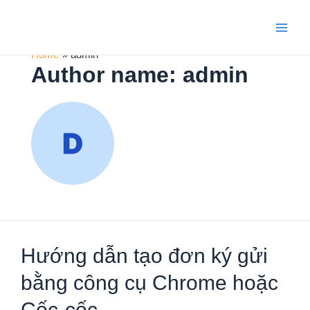
Skip
to
content
Main
Home
admin
Men
Author name: admin
Hướng dẫn tạo đơn ký gửi
bằng công cụ Chrome hoặc
Cốc-cốc