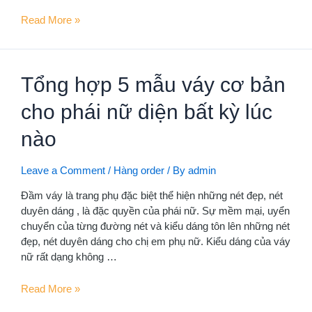
Hướng
Read More »
dẫn
cách
order
Tổng hợp 5 mẫu váy cơ bản
Taobao
Hà
cho phái nữ diện bất kỳ lúc
Nội
giá
nào
rẻ
–
Leave a Comment
/
Hàng order
/ By
admin
Đặt
hàng
Đầm váy là trang phụ đặc biệt thể hiện những nét đẹp, nét
Taobao
duyên dáng , là đặc quyền của phái nữ. Sự mềm mại, uyển
ngay!
chuyển của từng đường nét và kiểu dáng tôn lên những nét
đẹp, nét duyên dáng cho chị em phụ nữ. Kiểu dáng của váy
nữ rất dạng không …
Tổng
Read More »
hợp