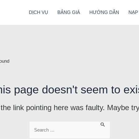
DỊCH VỤ
BẢNG GIÁ
HƯỚNG DẪN
NẠP
ound
is page doesn't seem to exi
e the link pointing here was faulty. Maybe t
Search
for: