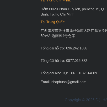
Tại TP.Hồ Chí Minh:
Hẻm 60/20 Phan Huy Ích, phường 15, Q.
Bình, Tp.Hồ Chí Minh
Tại Trung Quốc:
广西崇左市凭祥市凭祥镇南大路广越物流
50米左边南园4号仓库
Tổng đài hỗ trợ: 096.242.1688
Tổng đài hỗ trợ: 0977.015.382
Tổng đài Kho TQ: +86 13132614889
Email:
nhapbuon@gmail.com
Copyright © 2026 Đặt Hà