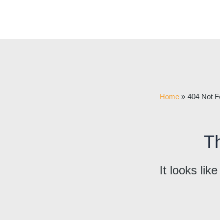
Skip
to
content
Home
404 Not F
Th
It looks lik