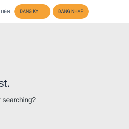
ĐĂNG KÝ
ĐĂNG NHẬP
 TIỀN
st.
ry searching?