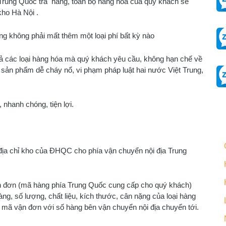
rung Quốc trả hàng, toàn bộ hàng hóa của quý khách sẽ
ho Hà Nội .
không phải mất thêm một loại phí bất kỳ nào
các loại hàng hóa mà quý khách yêu cầu, không hạn chế về
 sản phẩm dễ cháy nổ, vi phạm pháp luật hai nước Việt Trung,
nhanh chóng, tiện lợi.
 chỉ kho của ĐHQC cho phía vận chuyển nội địa Trung
ơn (mã hàng phía Trung Quốc cung cấp cho quý khách)
àng, số lượng, chất liệu, kích thước, cân nặng của loại hàng
mã vận đơn với số hàng bên vận chuyển nội địa chuyển tới.