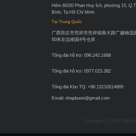
Hẻm 60/20 Phan Huy Ích, phường 15, Q.
Bình, Tp.Hồ Chí Minh
Tại Trung Quốc:
广西崇左市凭祥市凭祥镇南大路广越物流
50米左边南园4号仓库
Tổng đài hỗ trợ: 096.242.1688
Tổng đài hỗ trợ: 0977.015.382
Tổng đài Kho TQ: +86 13132614889
Email:
nhapbuon@gmail.com
Copyright © 2026 Đặt Hà