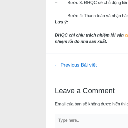
– Bước 3: ĐHQC sẽ chủ động liên lạ
– Bước 4: Thanh toán và nhận hàn
Lưu ý:
ĐHQC chỉ chịu trách nhiệm lỗi vận
c
nhiệm lỗi do nhà sản xuất.
Điều
←
Previous Bài viết
hướng
bài
viết
Leave a Comment
Email của bạn sẽ không được hiển thị 
Type
here..