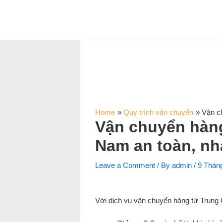
Skip
to
content
Home
Quy trình vận chuyển
Vận c
Vận chuyển hàng
Nam an toàn, n
Leave a Comment
/ By
admin
/
9 Thán
Với dịch vụ vận chuyển hàng từ Trung