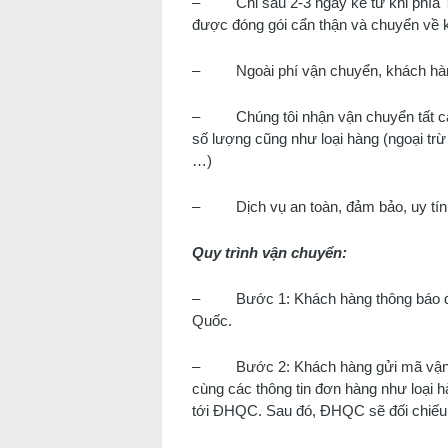
– Chỉ sau 2-3 ngày kể từ khi phía T
được đóng gói cẩn thận và chuyển về k
– Ngoài phí vận chuyển, khách hàng 
– Chúng tôi nhận vận chuyển tất cả 
số lượng cũng như loại hàng (ngoại trừ
…)
– Dịch vụ an toàn, đảm bảo, uy tín, 
Quy trình vận chuyển:
– Bước 1: Khách hàng thông báo địa
Quốc.
– Bước 2: Khách hàng gửi mã vận đ
cùng các thông tin đơn hàng như loại h
tới ĐHQC. Sau đó, ĐHQC sẽ đối chiếu 